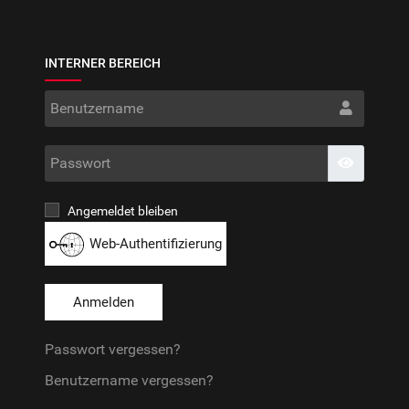
INTERNER BEREICH
Benut
Passwo
Passwort
Angemeldet bleiben
Web-Authentifizierung
Anmelden
Passwort vergessen?
Benutzername vergessen?