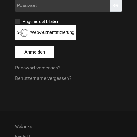
Passwo
Passwort
Angemeldet bleiben
Web-Authentifizierung
Anmelden
Passwort vergessen?
Benutzername vergessen?
Weblinks
Kontakt