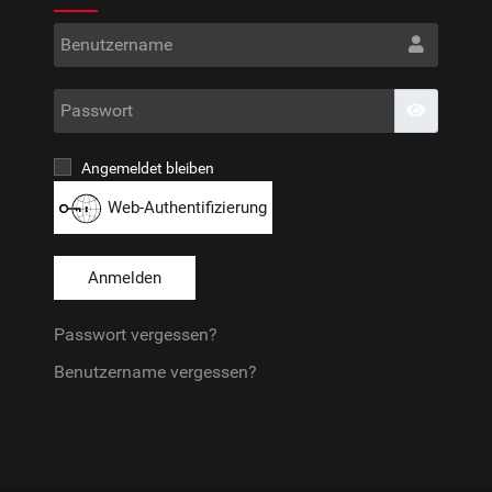
Benut
Passwo
Passwort
Angemeldet bleiben
Web-Authentifizierung
Anmelden
Passwort vergessen?
Benutzername vergessen?